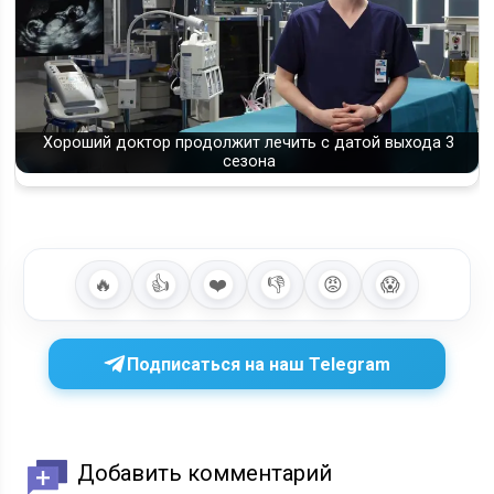
Хороший доктор продолжит лечить с датой выхода 3
сезона
🔥
👍
❤️
👎
😡
😱
Подписаться на наш Telegram
Добавить комментарий