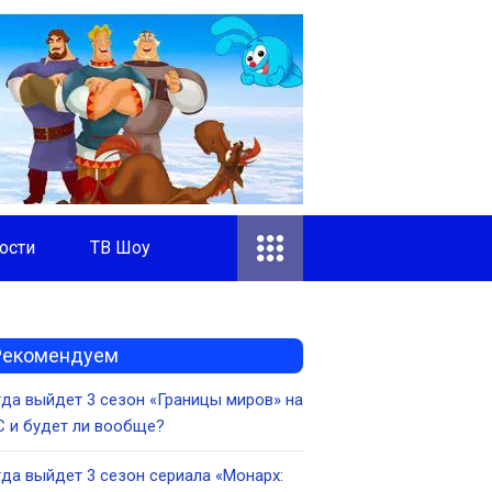
ости
ТВ Шоу
Рекомендуем
да выйдет 3 сезон «Границы миров» на
 и будет ли вообще?
да выйдет 3 сезон сериала «Монарх: