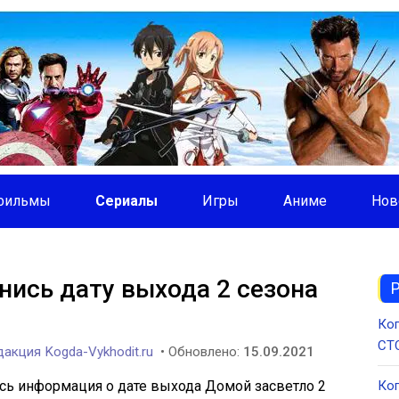
фильмы
Сериалы
Игры
Аниме
Нов
нись дату выхода 2 сезона
Ког
СТС
акция Kogda-Vykhodit.ru
• Обновлено:
15.09.2021
ась информация о дате выхода Домой засветло 2
Ког