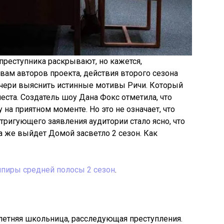
преступника раскрывают, но кажется,
вам авторов проекта, действия второго сезона
дочери выяснить истинные мотивы Ричи. Который
еста. Создатель шоу Дана Фокс отметила, что
 на приятном моменте. Но это не означает, что
тригующего заявления аудитории стало ясно, что
а же выйдет Домой засветло 2 сезон. Как
пиры средней полосы 2 сезон
.
летняя школьница, расследующая преступления.