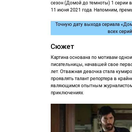
сезон (Домой до темноты) 1 серии 
11 июня 2021 года. Напомним, премь
Точную дату выхода сериала «Дом
всех серий
Сюжет
Картина основана по мотивам одно
писательницы, начавшей свое перво
лет. Отважная девочка стала кумир
проявлять талант репортера в край
являющимся опытным журналистом, 
приключениях.