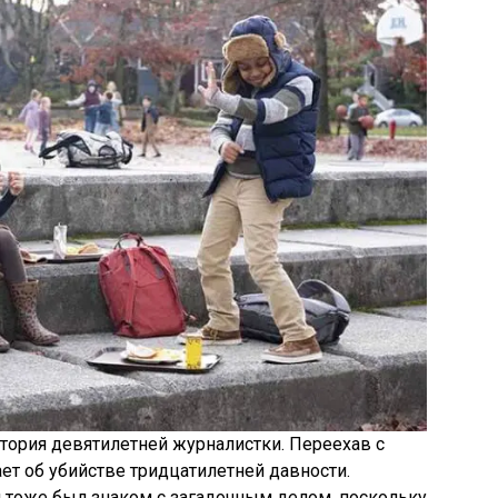
тория девятилетней журналистки. Переехав с
ет об убийстве тридцатилетней давности.
и тоже был знаком с загадочным делом, поскольку