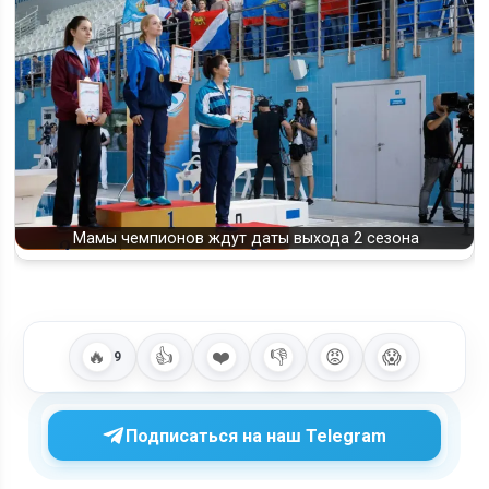
Мамы чемпионов ждут даты выхода 2 сезона
🔥
👍
❤️
👎
😡
😱
9
Подписаться на наш Telegram