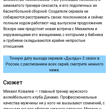
хамоватого тренера-сексиста, и его подопечных из
баскетбольной сборной. Создатели сериала не
собираются расстраивать своих поклонников и сейчас
полным ходом работают над выпуском продолжения.
Вскоре нам предстоит новая встреча с Михаилом и
окружающими его женщинами, с которыми у бабника
и грубияна складываются крайне непростые
отношения.
Точную дату выхода сериала «Дылды» 2 сезон в
России, с расписанием всех серий, смотрите немного
ниже.
Сюжет
Михаил Ковалев — главный тренер мужского
волейбольного клуба Динамо. Профессиональные
качества мужчины ни у кого не вызывают сомнений, с
личными же все обстоит намного сложнее. Михаил —