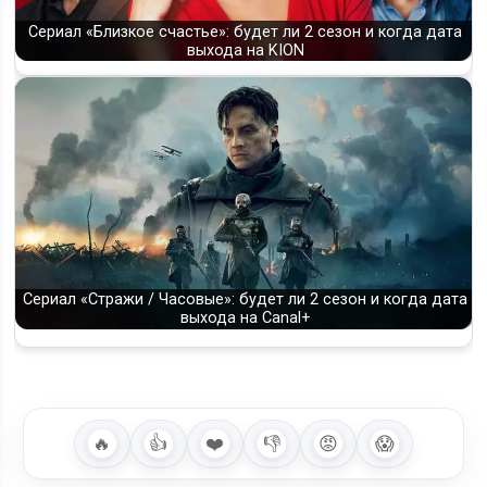
Сериал «Близкое счастье»: будет ли 2 сезон и когда дата
выхода на KION
Сериал «Стражи / Часовые»: будет ли 2 сезон и когда дата
выхода на Canal+
🔥
👍
❤️
👎
😡
😱