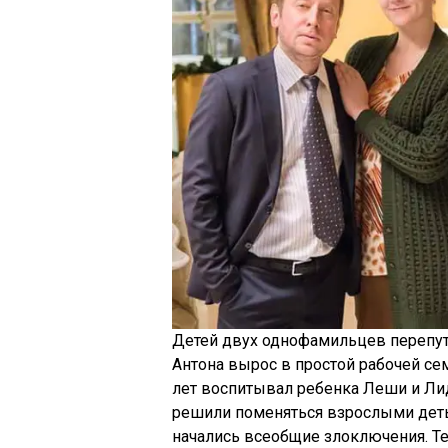
Детей двух однофамильцев перепут
Антона вырос в простой рабочей се
лет воспитывал ребенка Леши и Ли
решили поменяться взрослыми деть
начались всеобщие злоключения. Те