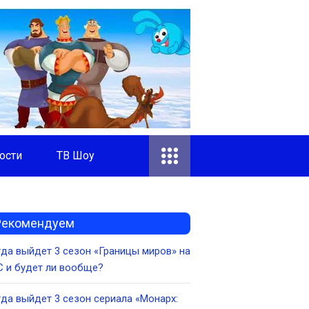
ости
ТВ Шоу
Рекомендуем
да выйдет 3 сезон «Границы миров» на
 и будет ли вообще?
да выйдет 3 сезон сериала «Монарх: