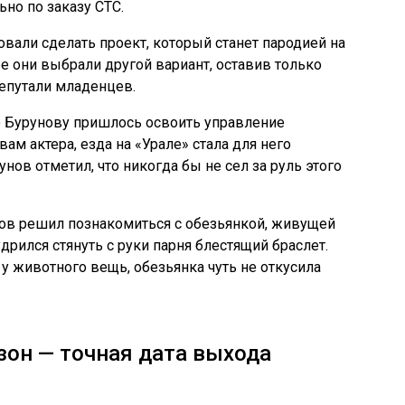
ьно по заказу СТС.
вали сделать проект, который станет пародией на
 они выбрали другой вариант, оставив только
репутали младенцев.
 Бурунову пришлось освоить управление
ам актера, езда на «Урале» стала для него
ов отметил, что никогда бы не сел за руль этого
ов решил познакомиться с обезьянкой, живущей
удрился стянуть с руки парня блестящий браслет.
 у животного вещь, обезьянка чуть не откусила
он — точная дата выхода