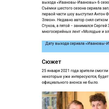
выхода «Ивановы-Ивановы» 6 сезон 
Съёмки шестого сезона сериала зап
первой части шоу выступил Антон Ф
Элеон». Недавно автор снял ситком
Стуков, а пятой − занимался Сергей
многосерийных лент «Молодые и злы
Дату выхода сериала «Ивановы-Ив
Сюжет
25 января 2021 года зрители смогл
некоторые уже интересуются, будет
официального анонса не было.