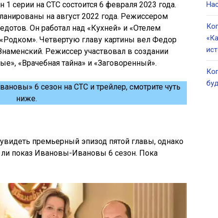
1 серии на СТС состоится 6 февраля 2023 года.
Нас
ланированы на август 2022 года. Режиссером
Ког
едотов. Он работал над «Кухней» и «Отелем
«Ка
 «Родком». Четвертую главу картины вел Федор
ист
 Знаменский. Режиссер участвовал в создании
е», «Врачебная тайна» и «Заговоренный».
Ког
буд
ановы» 6 сезон на СТС и трейлер, смотрите чуть
ниже.
и увидеть премьерный эпизод пятой главы, однако
 ли показ Ивановы-Ивановы 6 сезон. Пока