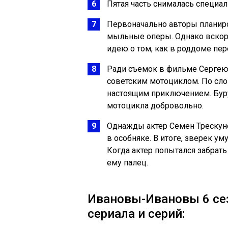
Пятая часть снималась специал
Первоначально авторы планиро
мыльные оперы. Однако вскоре
идею о том, как в роддоме пе
Ради съемок в фильме Сергею
советским мотоциклом. По слов
настоящим приключением. Бурун
мотоцикла добровольно.
Однажды актер Семен Трескун
в особняке. В итоге, зверек ум
Когда актер попытался забрать
ему палец.
Ивановы-Ивановы 6 сез
сериала и серий: