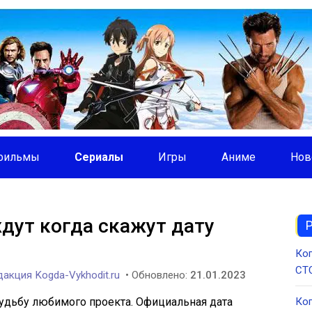
фильмы
Сериалы
Игры
Аниме
Нов
дут когда скажут дату
Ког
СТС
акция Kogda-Vykhodit.ru
• Обновлено:
21.01.2023
удьбу любимого проекта. Официальная дата
Ког