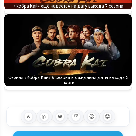
«Кобра Кай» ещё надеется на дату выхода 7 сезона
Сериал «Кобра Кай» 6 сезона в ожидании даты выхода 3
части
🔥
👍
❤️
👎
😡
😱