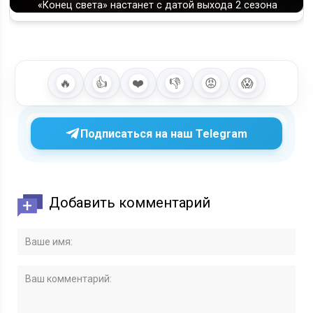
«Конец света» настанет с датой выхода 2 сезона
🔥
👍
❤️
👎
😡
😱
Подписаться на наш Telegram
Добавить комментарий