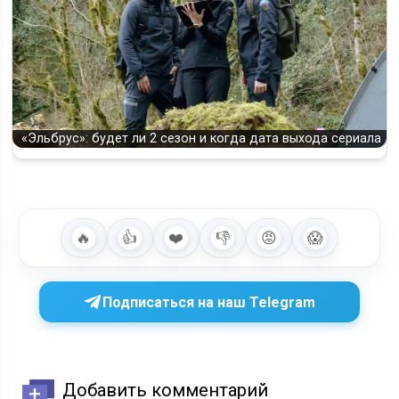
«Эльбрус»: будет ли 2 сезон и когда дата выхода сериала
🔥
👍
❤️
👎
😡
😱
Подписаться на наш Telegram
Добавить комментарий