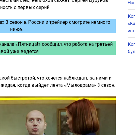
местами стеб, неплохой сюжет, Сергей Бурунов –
Нас
ность с первых серий.
Ког
» 3 сезон в России и трейлер смотрите немного
«Ка
ниже.
ист
канала «Пятница!» сообщил, что работа на третьей
Ког
авой уже ведётся.
буд
акой быстротой, что хочется наблюдать за ними и
ожидая, когда выйдет лента «Мылодрама» 3 сезон.