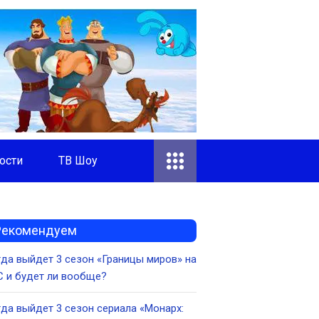
ости
ТВ Шоу
Рекомендуем
да выйдет 3 сезон «Границы миров» на
 и будет ли вообще?
да выйдет 3 сезон сериала «Монарх: