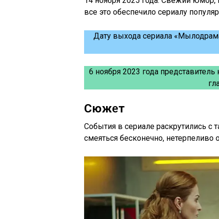
14 ноября 2025 года. Свежий юмор, 
все это обеспечило сериалу популяр
Дату выхода сериала «Мылодрама
6 ноября 2023 года представитель 
гл
Сюж
е
т
События в сериале раскрутились с т
смеяться бесконечно, нетерпеливо 