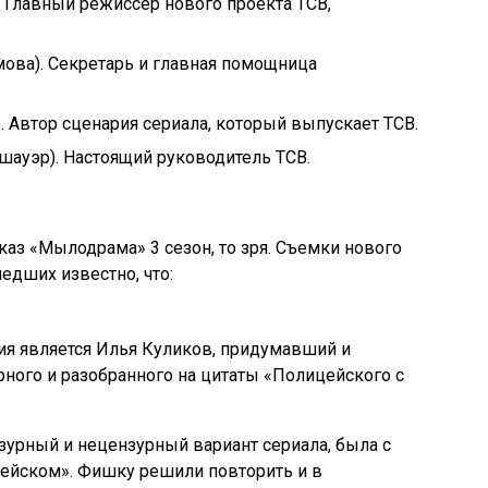
 Главный режиссер нового проекта ТСВ,
ова). Секретарь и главная помощница
. Автор сценария сериала, который выпускает ТСВ.
шауэр). Настоящий руководитель ТСВ.
оказ «Мылодрама» 3 сезон, то зря. Съемки нового
едших известно, что:
я является Илья Куликов, придумавший и
рного и разобранного на цитаты «Полицейского с
урный и нецензурный вариант сериала, была с
ейском». Фишку решили повторить и в