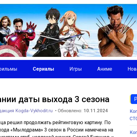
фильмы
Сериалы
Игры
Аниме
Нов
нии даты выхода 3 сезона
акция Kogda-Vykhodit.ru
• Обновлено:
10.11.2024
Ког
СТС
ица решил продолжать рейтинговую картину. По
ода «Мылодрама» 3 сезон в России намечена на
Ког