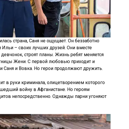
лась страна, Саня не ощущает. Он беззаботно
 Ильи – своих лучших друзей. Они вместе
 девчонок, строят планы. Жизнь ребят меняется
стницы Жени. С первой любовью приходит и
и Саня и Вовка. Но герои продолжают дружить.
дит в руки криминала, олицетворением которого
рошедший войну в Афганистане. Но героям
ндитов непосредственно. Однажды парни угоняют