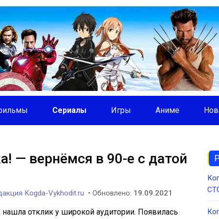
фильмы
Сериалы
Игры
Аниме
Нов
! — вернёмся в 90-е с датой
Ког
СТС
акция Kogda-Vykhodit.ru
• Обновлено:
19.09.2021
х нашла отклик у широкой аудитории. Появилась
Ког