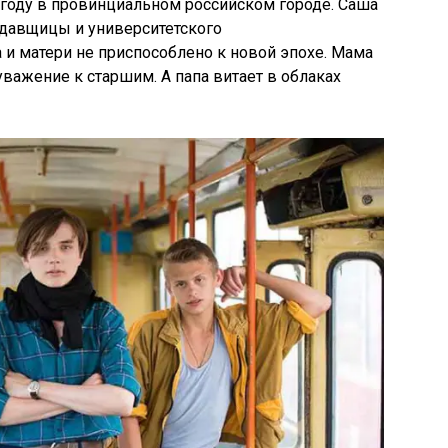
 году в провинциальном российском городе. Саша
одавщицы и университетского
 и матери не приспособлено к новой эпохе. Мама
уважение к старшим. А папа витает в облаках