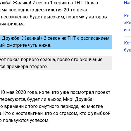
жба! Жвачка! 2 сезон 1 серии на ТНТ. Показ
Нас
Тема последнего десятилетия 20-го века
Ког
, несомненно, будет высоким, поэтому у авторов
«Ка
ния фильма.
ист
 Дружба! Жвачка!» 2 сезон на ТНТ с расписанием
Ког
ий, смотрите чуть ниже.
буд
ует показ первого сезона, после его окончания
тся премьера второго.
8 мая 2020 года, но те, кто уже посмотрел проект
нтересуются, будет ли выход Мир! Дружба!
о времени с того смутного периода, но многие
 Кто с ностальгией, кто со страхом, кто с улыбкой.
о пользуются успехом.