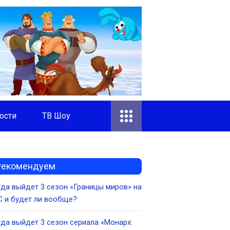
ости
ТВ Шоу
Рекомендуем
да выйдет 3 сезон «Границы миров» на
 и будет ли вообще?
да выйдет 3 сезон сериала «Монарх: