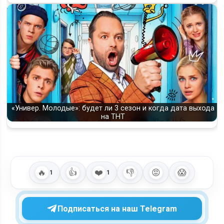
«Универ. Молодые»: будет ли 3 сезон и когда дата выхода
на ТНТ
🔥
👍
❤️
👎
😡
😱
1
1
Подписаться на наш Telegram