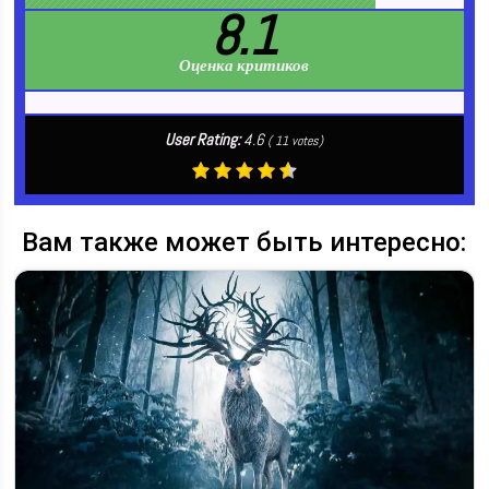
8.1
Оценка критиков
User Rating:
4.6
(
11
votes)
Вам также может быть интересно: