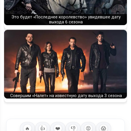
Это будет «Последнее королевство» увидевшее дату
выхода 6 сезона
Совершим «Налет» на известную дату выхода 3 сезона
🔥
👍
❤️
👎
😡
😱