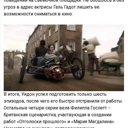
поведении на съемочной площадке. Не обошлось и без
угроз в адрес актрисы Галь Гадот лишить ее
возможности сниматься в кино.
В итоге, Уидон успел подготовить только шесть
эпизодов, после чего его быстро отстранили от работы.
Остальные четыре серии вела Филиппа Гослетт −
британская сценаристка, участвующая в создании
работ «Отголоски прошлого» и «Мария Магдалина».