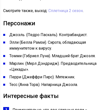
Смотрите также, выход:
Сплетница 2 сезон
.
Персонажи
Джоэль. (Педро Паскаль). Контрабандист.
Элли (Белла Рамзи). Сирота, обладающая
иммунитетом к вирусу.
Томми (Гэбриел Луна). Младший брат Джоэля.
Марлин. (Мерл Дэндридж). Предводительница
«Цикады».
Перри (Джеффри Пирс). Мятежник.
Тесс (Анна Торв). Напарница Джоэла.
Интересные факты
Примечательно, что две главные роли −