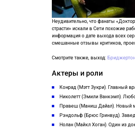
Неудивительно, что фанаты «Доктор
страсти» искали в Сети похожие ра
информация о дате выхода всех сер
смешанные отзывы критиков, проек
Смотрите также, выход:
Бриджертон
Актеры и роли
Конрад (Мэтт Зукри). Главный вр
Николетт (Эмили Ванкэмп). Люб
Правеш (Маниш Дайал). Новый 
Рэндольф (Брюс Гринвуд). Заве
Нолан (Майкл Хоган). Один из до