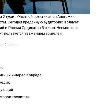
а Хауса», «Частной практики» и «Анатомии
боты. Сегодня преданную аудиторию волнует
ий в России Ординатор 5 сезон. Несмотря на
т пользуется уважением зрителей.
ы 2 сезон
.
ач.
овный интерес Конрада.
медик.
дующий.
кторов госпиталя.