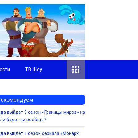
ости
ТВ Шоу
Рекомендуем
да выйдет 3 сезон «Границы миров» на
 и будет ли вообще?
да выйдет 3 сезон сериала «Монарх: