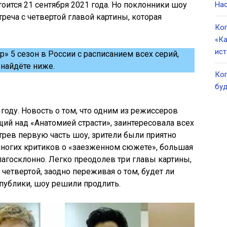
оится 21 сентября 2021 года. Но поклонники шоу
Нас
треча с четвертой главой картины, которая
Ког
«Ка
ист
» 5 сезон в России с расписанием всех серий,
найдёте ниже.
Ког
буд
году. Новость о том, что одним из режиссеров
ий над «Анатомией страсти», заинтересовала всех
трев первую часть шоу, зрители были приятно
многих критиков о «заезженном сюжете», большая
лагосклонно. Легко преодолев три главы картины,
четвертой, заодно переживая о том, будет ли
 публики, шоу решили продлить.