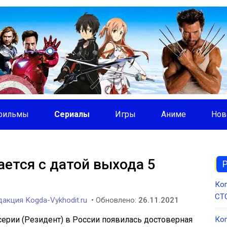
фильмы
Сериалы
Игры
Аниме
Нов
ется с датой выхода 5
Ког
СТС
акция Kogda-Vykhodit.ru
• Обновлено:
26.11.2021
серии (Резидент) в России появилась достоверная
Ког