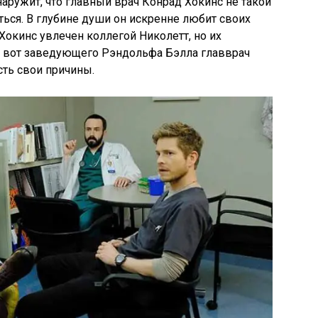
аружит, что главный врач Конрад Хокинс не такой
ться. В глубине души он искренне любит своих
 Хокинс увлечен коллегой Николетт, но их
А вот заведующего Рэндольфа Бэлла главврач
есть свои причины.