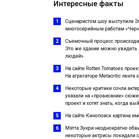
Интересные факты
Сценаристом шоу выступила Эм
многосерийным работам «Черн
Съемочный процесс происходил
Это же здание можно увидеть 
людей».
На сайте Rotten Tomatoes прое
На агрегаторе Metacritic лента 
Некоторые критики сочли актер
указали на «провисание» сюже
проект и хотят знать, когда вы
На сайте Кинопоиск картина им
Мэтта Зукри неоднократно обви
некоторые актрисы покидали 