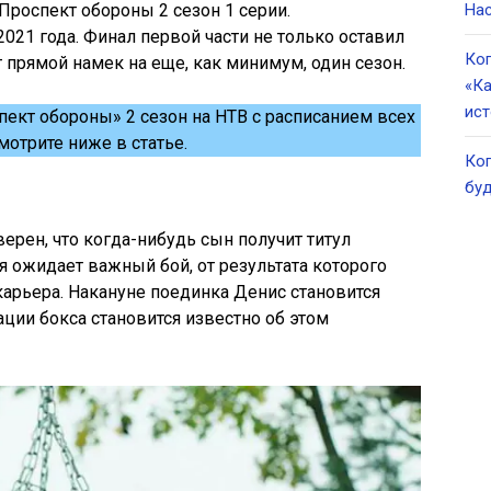
Проспект обороны 2 сезон 1 серии.
Нас
021 года. Финал первой части не только оставил
Ког
 прямой намек на еще, как минимум, один сезон.
«Ка
ист
пект обороны» 2 сезон на НТВ с расписанием всех
мотрите ниже в статье.
Ког
буд
верен, что когда-нибудь сын получит титул
ня ожидает важный бой, от результата которого
арьера. Накануне поединка Денис становится
ции бокса становится известно об этом