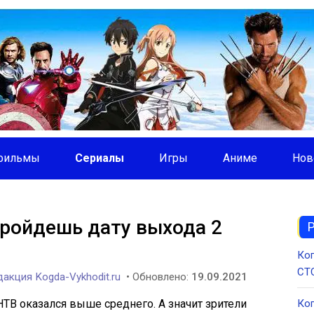
фильмы
Сериалы
Игры
Аниме
Нов
ройдешь дату выхода 2
Ког
СТС
акция Kogda-Vykhodit.ru
• Обновлено:
19.09.2021
НТВ оказался выше среднего. А значит зрители
Ког