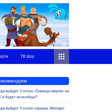
ости
ТВ Шоу
Рекомендуем
да выйдет 3 сезон «Границы миров» на
 и будет ли вообще?
да выйдет 3 сезон сериала «Монарх: