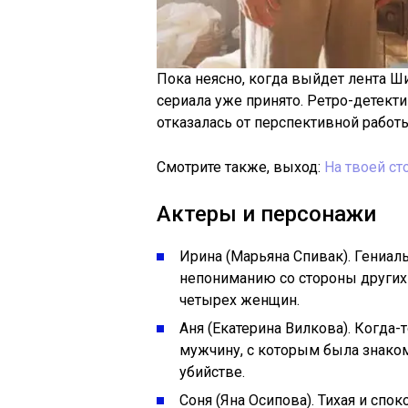
Пока неясно, когда выйдет лента Ши
сериала уже принято. Ретро-детект
отказалась от перспективной работы
Смотрите также, выход:
На твоей ст
Актеры и персонажи
Ирина (Марьяна Спивак). Гениал
непониманию со стороны других
четырех женщин.
Аня (Екатерина Вилкова). Когда-
мужчину, с которым была знако
убийстве.
Соня (Яна Осипова). Тихая и сп