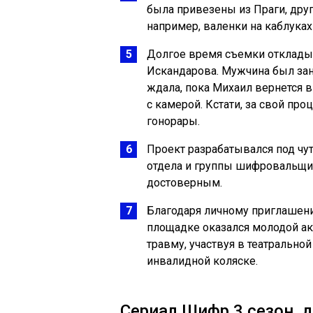
была привезены из Праги, друг
например, валенки на каблуках
Долгое время съемки откладыв
Искандарова. Мужчина был заня
ждала, пока Михаил вернется в
с камерой. Кстати, за свой пр
гонорары.
Проект разрабатывался под чу
отдела и группы шифровальщи
достоверным.
Благодаря личному приглашен
площадке оказался молодой ак
травму, участвуя в театрально
инвалидной коляске.
Сериал Шифр 3 сезон, д