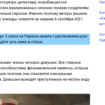
асти ретро-детектива, полюбившегося
Нас
Успех реализованных сезонов показал создателям
Ког
уженным спросом. Именно поэтому авторы решили
«Ка
е эпизоды появятся на экранах 6 сентября 2021
ист
Ког
р» 3 сезон на Первом канале с расписанием всех
буд
йдёте чуть ниже в статье.
зывает жизнь четырех девушек. Все главные
способностями: феноменальной памятью, острым
енно поэтому они становятся ключевыми
. Девушки выводят преступников на чистую воду