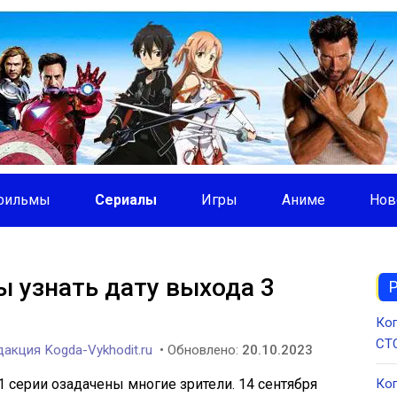
фильмы
Сериалы
Игры
Аниме
Нов
 узнать дату выхода 3
Ког
СТС
акция Kogda-Vykhodit.ru
• Обновлено:
20.10.2023
1 серии озадачены многие зрители. 14 сентября
Ког