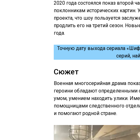
2020 года состоялся показ второй ч
поклонникам исторических картин. 
проекта, что шоу пользуется засл
продлить его на третий сезон. Новы
года.
Точную дату выхода сериала «Шиф
серий, на
Сюжет
Военная многосерийная драма пока
героини обладают определенными 
умом, умением находить улики. Им
помощницами следственного отдела
и помогают родной стране.