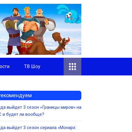
ости
ТВ Шоу
Рекомендуем
да выйдет 3 сезон «Границы миров» на
 и будет ли вообще?
да выйдет 3 сезон сериала «Монарх: