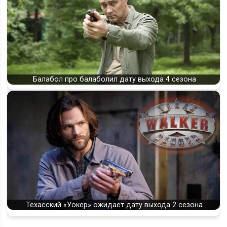
Балабол про балаболил дату выхода 4 сезона
Техасский «Уокер» ожидает дату выхода 2 сезона