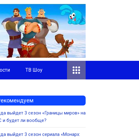
ости
ТВ Шоу
Рекомендуем
да выйдет 3 сезон «Границы миров» на
 и будет ли вообще?
да выйдет 3 сезон сериала «Монарх: