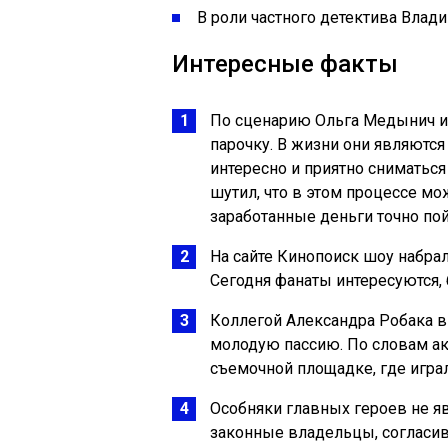
В роли частного детектива Влад
Интересные факты
По сценарию Ольга Медынич 
парочку. В жизни они являются
интересно и приятно сниматьс
шутил, что в этом процессе мо
заработанные деньги точно по
На сайте Кинопоиск шоу набрало
Сегодня фанаты интересуются, 
Коллегой Александра Робака в
молодую пассию. По словам акт
съемочной площадке, где играл
Особняки главных героев не я
законные владельцы, согласи