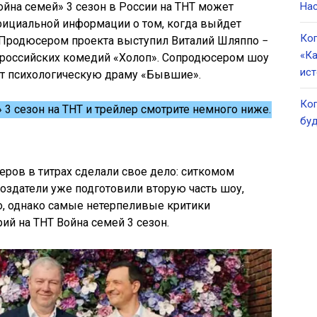
йна семей» 3 сезон в России на ТНТ может
Нас
Официальной информации о том, когда выйдет
Ког
. Продюсером проекта выступил Виталий Шляппо −
«Ка
 российских комедий «Холоп». Сопродюсером шоу
ист
ет психологическую драму «Бывшие».
Ког
 3 сезон на ТНТ и трейлер смотрите немного ниже.
буд
ров в титрах сделали свое дело: ситкомом
Создатели уже подготовили вторую часть шоу,
о, однако самые нетерпеливые критики
ий на ТНТ Война семей 3 сезон.