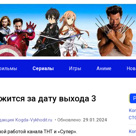
фильмы
Сериалы
Игры
Аниме
Нов
жится за дату выхода 3
Ког
СТС
акция Kogda-Vykhodit.ru
• Обновлено:
29.01.2024
ой работой канала ТНТ и «Супер».
Ког