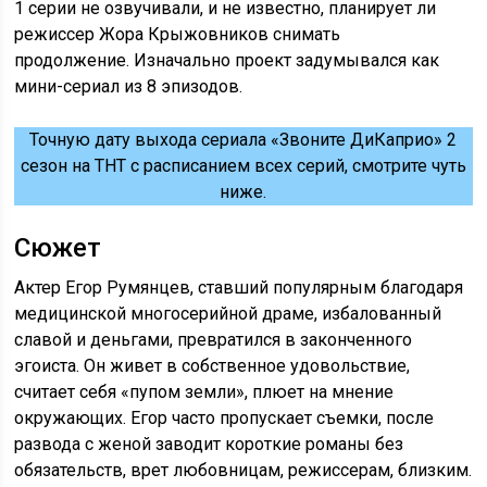
1 серии не озвучивали, и не известно, планирует ли
режиссер Жора Крыжовников снимать
продолжение. Изначально проект задумывался как
мини-сериал из 8 эпизодов.
Точную дату выхода сериала «Звоните ДиКаприо» 2
сезон на ТНТ с расписанием всех серий, смотрите чуть
ниже.
Сюжет
Актер Егор Румянцев, ставший популярным благодаря
медицинской многосерийной драме, избалованный
славой и деньгами, превратился в законченного
эгоиста. Он живет в собственное удовольствие,
считает себя «пупом земли», плюет на мнение
окружающих. Егор часто пропускает съемки, после
развода с женой заводит короткие романы без
обязательств, врет любовницам, режиссерам, близким.