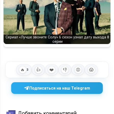
Сериал «Лучше звоните Солу» 6 сезон узнал дату выхода 8
серии
🔥
👍
❤️
👎
😡
😱
3
Подписаться на наш Telegram
Добавить комментарий