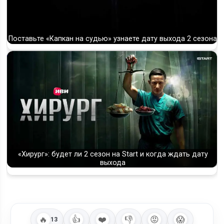
Поставьте «Капкан на судью» узнаете дату выхода 2 сезона
«Хирург»: будет ли 2 сезон на Start и когда ждать дату
выхода
🔥
👍
❤️
👎
😡
😱
13