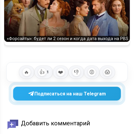
«Форсайты»: будет ли 2 сезон и когда дата выхода на PBS
🔥
👍
❤️
👎
😡
😱
1
Подписаться на наш Telegram
Добавить комментарий