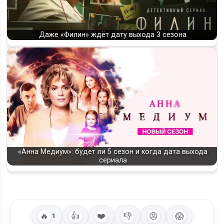
Даже «Филин» ждёт дату выхода 3 сезона
«Анна Медиум»: будет ли 5 сезон и когда дата выхода
сериала
🔥
👍
❤️
👎
😡
😱
1