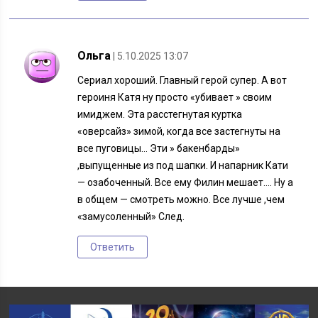
Ольга
| 5.10.2025 13:07
Сериал хороший. Главный герой супер. А вот
героиня Катя ну просто «убивает » своим
имиджем. Эта расстегнутая куртка
«оверсайз» зимой, когда все застегнуты на
все пуговицы… Эти » бакенбарды»
,выпущенные из под шапки. И напарник Кати
— озабоченный. Все ему Филин мешает…. Ну а
в общем — смотреть можно. Все лучше ,чем
«замусоленный» След.
Ответить