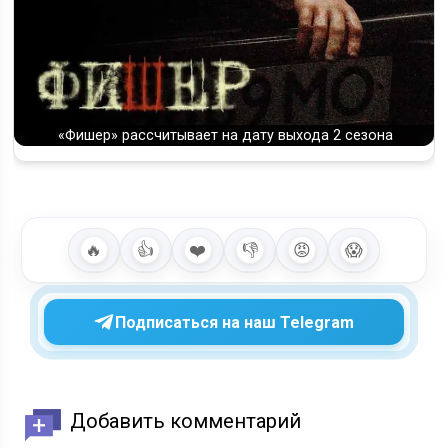
«Фишер» рассчитывает на дату выхода 2 сезона
🔥
👍
❤️
👎
😡
😱
Подписаться на наш Telegram
Добавить комментарий