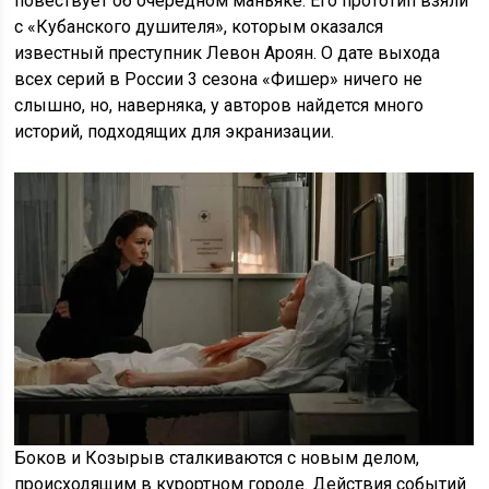
повествует об очередном маньяке. Его прототип взяли
с «Кубанского душителя», которым оказался
известный преступник Левон Ароян. О дате выхода
всех серий в России 3 сезона «Фишер» ничего не
слышно, но, наверняка, у авторов найдется много
историй, подходящих для экранизации.
Боков и Козырыв сталкиваются с новым делом,
происходящим в курортном городе. Действия событий