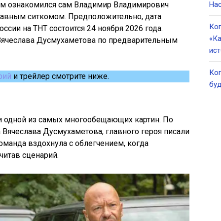
ктом ознакомился сам Владимир Владимирович
Нас
абавным ситкомом. Предположительно, дата
Ког
ссии на ТНТ состоится 24 ноября 2026 года.
«Ка
Вячеслава Дусмухаметова по предварительным
ист
Ког
рий
и трейлер смотрите ниже.
буд
и одной из самых многообещающих картин. По
Вячеслава Дусмухаметова, главного героя писали
команда вздохнула с облегчением, когда
читав сценарий.