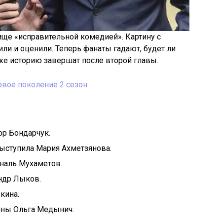
ще «исправительной комедией». Картину с
ли и оценили. Теперь фанаты гадают, будет ли
 же историю завершат после второй главы.
овое поколение 2 сезон
.
р Бондарчук.
ыступила Мария Ахметзянова.
наль Мухаметов.
ндр Лыков.
кина.
ины Ольга Медынич.