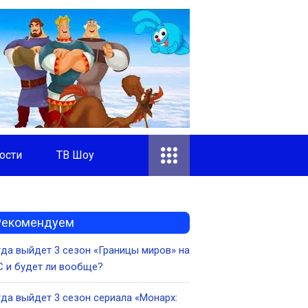
ости
ТВ Шоу
Рекомендуем
да выйдет 3 сезон «Границы миров» на
 и будет ли вообще?
да выйдет 3 сезон сериала «Монарх: