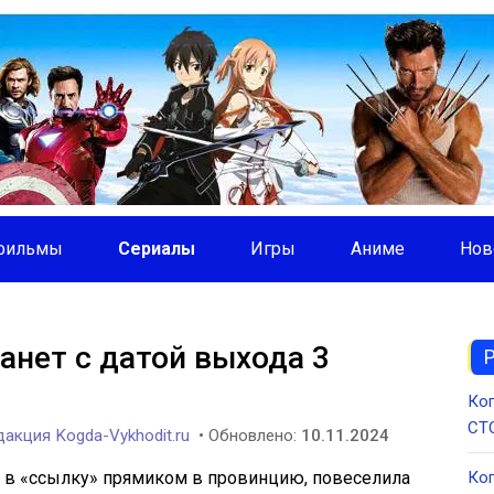
фильмы
Сериалы
Игры
Аниме
Нов
анет с датой выхода 3
Ког
СТС
акция Kogda-Vykhodit.ru
• Обновлено:
10.11.2024
м в «ссылку» прямиком в провинцию, повеселила
Ког