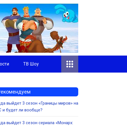
ости
ТВ Шоу
Рекомендуем
да выйдет 3 сезон «Границы миров» на
 и будет ли вообще?
да выйдет 3 сезон сериала «Монарх: