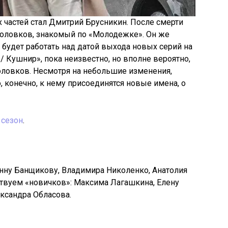
 частей стал Дмитрий Брусникин. После смерти
Головков, знакомый по «Молодежке». Он же
 будет работать над датой выхода новых серий на
/ Кушнир», пока неизвестно, но вполне вероятно,
оловков. Несмотря на небольшие изменения,
о, конечно, к нему присоединятся новые имена, о
 сезон
.
нну Банщикову, Владимира Николенко, Анатолия
ствуем «новичков»: Максима Лагашкина, Елену
ксандра Обласова.