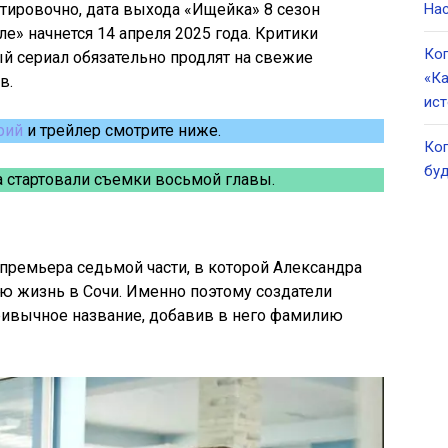
тировочно, дата выхода «Ищейка» 8 сезон
Нас
е» начнется 14 апреля 2025 года. Критики
Ког
ый сериал обязательно продлят на свежие
«Ка
в.
ист
рий
и трейлер смотрите ниже.
Ког
буд
а стартовали съемки восьмой главы.
 премьера седьмой части, в которой Александра
ю жизнь в Сочи. Именно поэтому создатели
ивычное название, добавив в него фамилию