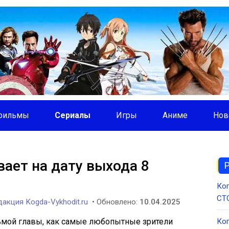
фильмы
Сериалы
Игры
Аниме
Нов
ает на дату выхода 8
Ког
СТС
акция Kogda-Vykhodit.ru
• Обновлено:
10.04.2025
дьмой главы, как самые любопытные зрители
Ког