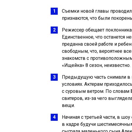
Съемки новой главы проводили
признаются, что были покорен
Режиссер обещает поклонник
Единственное, что останется н
преданна своей работе и ребе
свободным, что, вероятнее все
знакомств с противоположным 
«Ищейка» 8 сезон, неизвестно.
Предыдущую часть снимали в ш
условиях. Актерам приходилось
с суровым ветром. По словам 
свитеров, из-за чего выглядел
вещи.
Начиная с третьей части, в шо
в кадре будучи шестимесячным
сыграла маленького сына Але