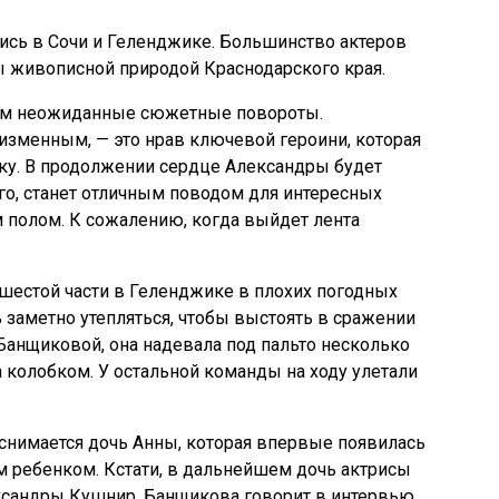
сь в Сочи и Геленджике. Большинство актеров
ы живописной природой Краснодарского края.
ам неожиданные сюжетные повороты.
еизменным, — это нрав ключевой героини, которая
нку. В продолжении сердце Александры будет
го, станет отличным поводом для интересных
полом. К сожалению, когда выйдет лента
естой части в Геленджике в плохих погодных
 заметно утепляться, чтобы выстоять в сражении
Банщиковой, она надевала под пальто несколько
а колобком. У остальной команды на ходу улетали
у снимается дочь Анны, которая впервые появилась
 ребенком. Кстати, в дальнейшем дочь актрисы
ксандры Кушнир. Банщикова говорит в интервью,