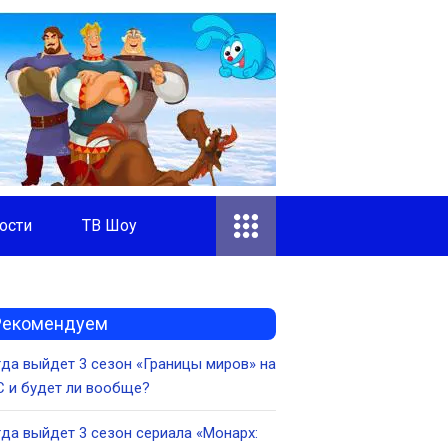
ости
ТВ Шоу
Рекомендуем
да выйдет 3 сезон «Границы миров» на
 и будет ли вообще?
да выйдет 3 сезон сериала «Монарх: