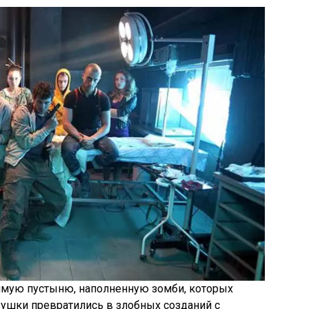
имую пустыню, наполненную зомби, которых
шки превратились в злобных созданий с