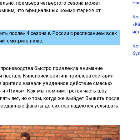
ельно, премьера четвертого сезона может
Нас
апомним, что официальных комментариев от
Ког
«Ка
ист
ть после» 4 сезона в России с расписанием всех
ий, смотрите ниже.
Ког
буд
о производства быстро привлекла внимание
 портале Кинопоиск рейтинг триллера составил
ие зрители назвали увиденное действие смесью
» и «Пилы». Как мы помним, третья часть шоу
пять лет, но о том, когда же выйдет Выжить после
 преданные фанаты до сих пор надеются услышать