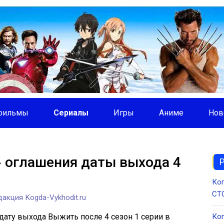
фильмы
Сериалы
Игры
Аниме
Нов
 оглашения даты выхода 4
Ког
СТС
акция Kogda-Vykhodit.ru
 дату выхода Выжить после 4 сезон 1 серии в
Ког