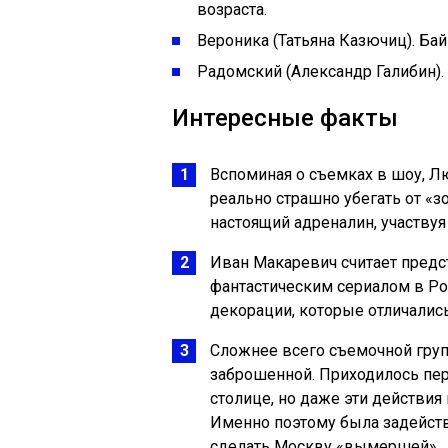
возраста.
Вероника (Татьяна Казючиц). Ба
Радомский (Александр Галибин).
Интересные факты
Вспоминая о съемках в шоу, Лю
реально страшно убегать от «з
настоящий адреналин, участвуя
Иван Макаревич считает пред
фантастическим сериалом в Рос
декорации, которые отличалис
Сложнее всего съемочной груп
заброшенной. Приходилось пе
столице, но даже эти действи
Именно поэтому была задейст
сделать Москву «вымершей».