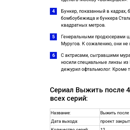
Бункер, показанный в кадрах,
бомбоубежища и бункера Стали
квадратных метров.
Генеральными продюсерами шо
Муругов. К сожалению, они не 
С актрисами, сыгравшими мура
носили специальные линзы из 
дежурил офтальмолог. Кроме то
Сериал Выжить после 4
всех серий:
Название:
Выжить после 
Дата выхода:
проект закрыт
Количество серий:
12