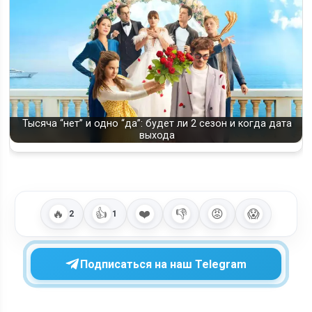
Тысяча “нет” и одно “да”: будет ли 2 сезон и когда дата
выхода
🔥
👍
❤️
👎
😡
😱
2
1
Подписаться на наш Telegram