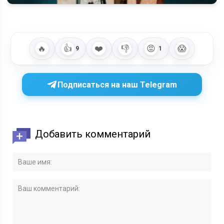
Когда выйдет 2 сезон «Встать на ноги» на Okko и будет ли
он
🔥
👍
❤️
👎
😡
😱
9
1
Подписаться на наш Telegram
Добавить комментарий