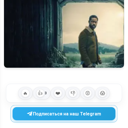
Когда выйдет 2 сезон «Трёшки» и будет ли продолжение на
СТС
Когда выйдет 3 сезон сериала «Рай» (Paradise) на Hulu и
будет ли он вообще?
🔥
👍
❤️
👎
😡
😱
3
Подписаться на наш Telegram