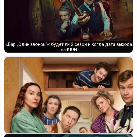
интрига 1 сезона
«Бар „Один звонок“»: будет ли 2 сезон и когда дата выхода
на KION