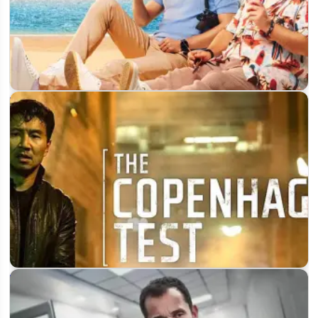
Когда выйдет 3 сезон «Солнце, море, два ствола» на СТС и
будет ли…
Копенгагенский тест: будет ли 2 сезон и когда он выйдет на
Peacock