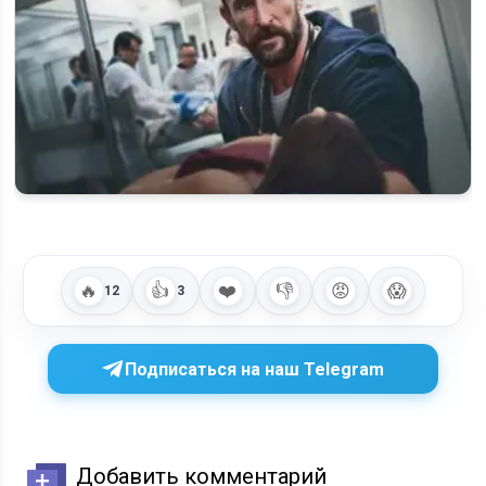
«Больница Питт» 3 сезон: продление, съёмки и возможная
дата выхода
🔥
👍
❤️
👎
😡
😱
12
3
Подписаться на наш Telegram
Добавить комментарий