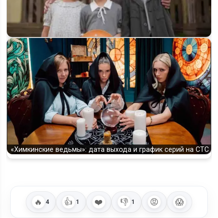
«Манюня. Детство Ба» — будет ли 2 сезон и когда выйдет
«Химкинские ведьмы»: дата выхода и график серий на СТС
🔥
👍
❤️
👎
😡
😱
4
1
1