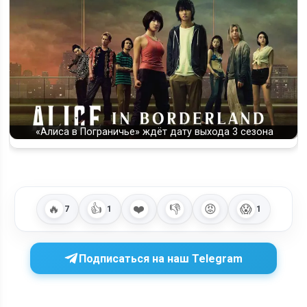
«Алиса в Пограничье» ждёт дату выхода 3 сезона
🔥
👍
❤️
👎
😡
😱
7
1
1
Подписаться на наш Telegram