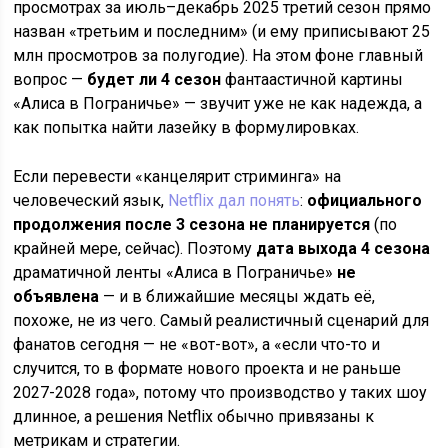
просмотрах за июль–декабрь 2025 третий сезон прямо
назван «третьим и последним» (и ему приписывают 25
млн просмотров за полугодие). На этом фоне главный
вопрос —
будет ли 4 сезон
фантаастичной картины
«Алиса в Пограничье» — звучит уже не как надежда, а
как попытка найти лазейку в формулировках.
Если перевести «канцелярит стриминга» на
человеческий язык,
Netflix дал понять
:
официального
продолжения после 3 сезона не планируется
(по
крайней мере, сейчас). Поэтому
дата выхода 4 сезона
драматичной ленты «Алиса в Пограничье»
не
объявлена
— и в ближайшие месяцы ждать её,
похоже, не из чего. Самый реалистичный сценарий для
фанатов сегодня — не «вот-вот», а «если что-то и
случится, то в формате нового проекта и не раньше
2027-2028 года», потому что производство у таких шоу
длинное, а решения Netflix обычно привязаны к
метрикам и стратегии.