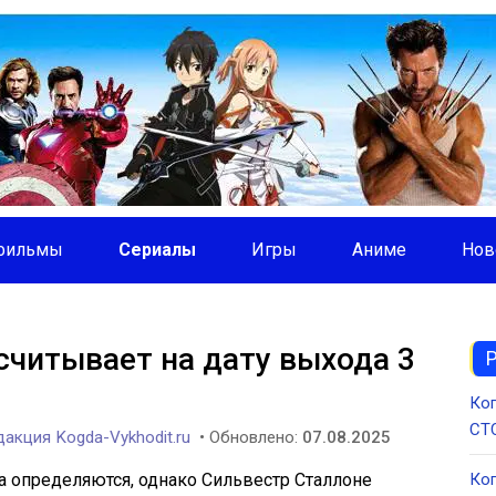
фильмы
Сериалы
Игры
Аниме
Нов
считывает на дату выхода 3
Ког
СТС
акция Kogda-Vykhodit.ru
• Обновлено:
07.08.2025
а определяются, однако Сильвестр Сталлоне
Ког