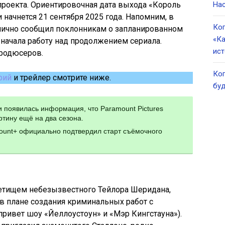
проекта. Ориентировочная дата выхода «Король
Нас
ии начнется 21 сентября 2025 года. Напомним, в
Ког
блично сообщил поклонникам о запланированном
«Ка
я начала работу над продолжением сериала.
ист
родюсеров.
Ког
рий
и трейлер смотрите ниже.
буд
ти появилась информация, что Paramount Pictures
тину ещё на два сезона.
mount+ официально подтвердил старт съёмочного
детищем небезызвестного Тейлора Шеридана,
в плане создания криминальных работ с
ривет шоу «Йеллоустоун» и «Мэр Кингстауна»).