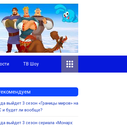
ости
ТВ Шоу
Рекомендуем
да выйдет 3 сезон «Границы миров» на
 и будет ли вообще?
да выйдет 3 сезон сериала «Монарх: