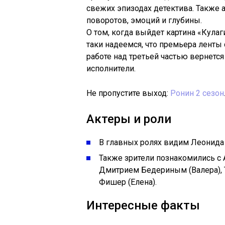
свежих эпизодах детектива. Также
поворотов, эмоций и глубины.
О том, когда выйдет картина «Кулаг
таки надеемся, что премьера ленты с
работе над третьей частью вернется
исполнители.
Не пропустите выход:
Ронин 2 сезон
Актеры и роли
В главных ролях видим Леонида
Также зрители познакомились с
Дмитрием Бедериным (Валера), 
Фишер (Елена).
Интересные факты