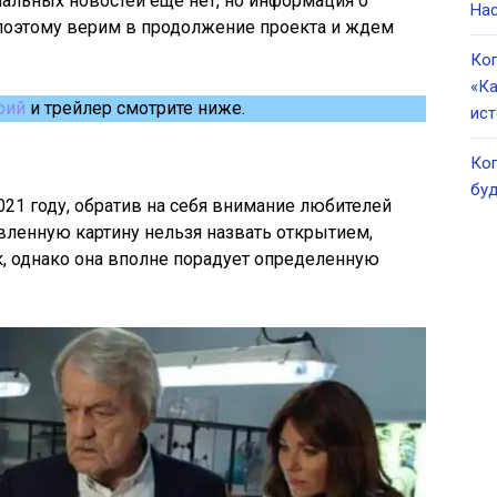
иальных новостей еще нет, но информация о
Нас
 поэтому верим в продолжение проекта и ждем
Ког
«Ка
рий
и трейлер смотрите ниже.
ист
Ког
буд
021 году, обратив на себя внимание любителей
явленную картину нельзя назвать открытием,
к, однако она вполне порадует определенную