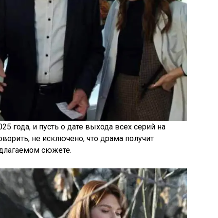
025 года, и пусть о дате выхода всех серий на
оворить, не исключено, что драма получит
едлагаемом сюжете.