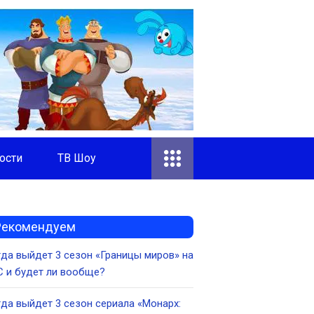
ости
ТВ Шоу
Рекомендуем
да выйдет 3 сезон «Границы миров» на
 и будет ли вообще?
да выйдет 3 сезон сериала «Монарх: