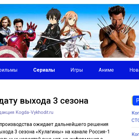
фильмы
Сериалы
Игры
Аниме
Нов
дату выхода 3 сезона
акция Kogda-Vykhodit.ru
Ког
СТС
 производства ожидает дальнейшего решения
выхода 3 сезона «Кулагины» на канале Россия-1
Ког