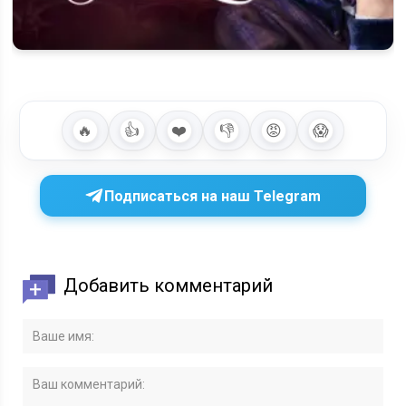
Будет ли 7 сезон сериала «Мисс Скарлет»: что известно на
данный момент
🔥
👍
❤️
👎
😡
😱
Подписаться на наш Telegram
Добавить комментарий