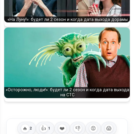
«На Луну!»: будет ли 2 сезон и когда дата выхода дорамы
«Осторожно, люди!»: будет ли 2 сезон и когда дата выхода
на СТС
🔥
👍
❤️
👎
😡
😱
2
1