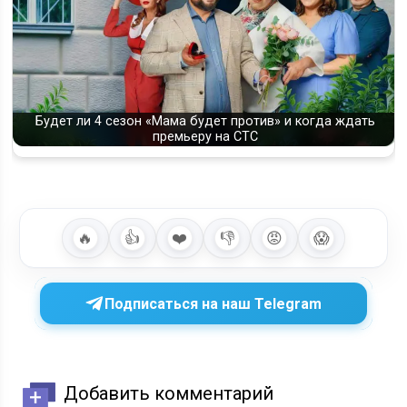
Будет ли 4 сезон «Мама будет против» и когда ждать
премьеру на СТС
🔥
👍
❤️
👎
😡
😱
Подписаться на наш Telegram
Добавить комментарий