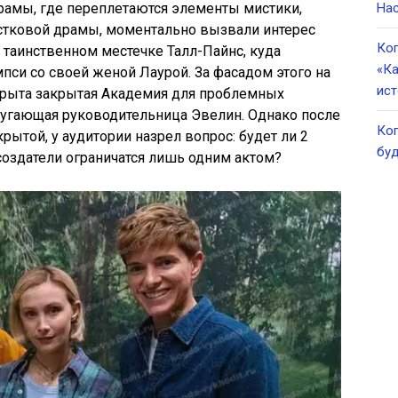
рамы, где переплетаются элементы мистики,
Нас
остковой драмы, моментально вызвали интерес
Ког
 таинственном местечке Талл-Пайнс, куда
«Ка
си со своей женой Лаурой. За фасадом этого на
ист
крыта закрытая Академия для проблемных
 пугающая руководительница Эвелин. Однако после
Ког
крытой, у аудитории назрел вопрос: будет ли 2
буд
оздатели ограничатся лишь одним актом?