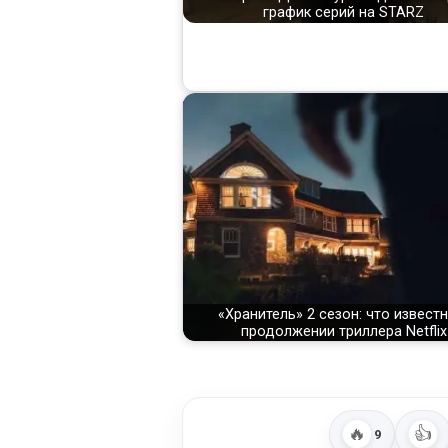
график серий на STARZ
«Хранитель» 2 сезон: что известн
продолжении триллера Netflix
🔥
👍
9