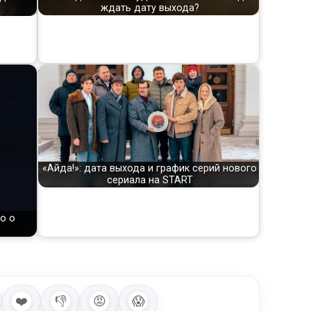
ждать дату выхода?
«Айда!»: дата выхода и график серий нового
сериала на START
о о
❤️
👎
😡
😱