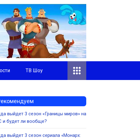
ости
ТВ Шоу
Рекомендуем
да выйдет 3 сезон «Границы миров» на
 и будет ли вообще?
да выйдет 3 сезон сериала «Монарх: