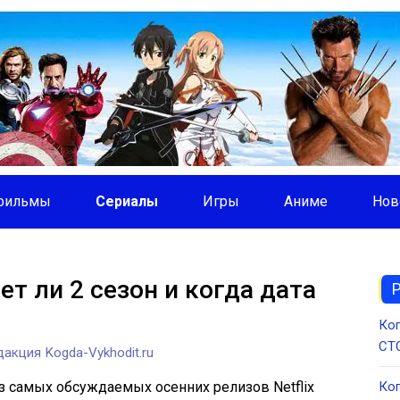
фильмы
Сериалы
Игры
Аниме
Нов
т ли 2 сезон и когда дата
Ког
СТС
акция Kogda-Vykhodit.ru
з самых обсуждаемых осенних релизов Netflix
Ког