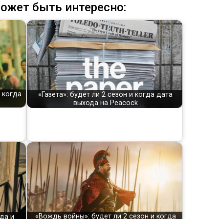
ожет быть интересно:
и когда
«Газета»: будет ли 2 сезон и когда дата
выхода на Peacock
«Вождь войны»: будет ли 2 сезон и когда
да и