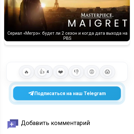
Сериал «Мегрэ»: будет ли 2 сезон и когда дата выхода на
PBS
🔥
👍
❤️
👎
😡
😱
4
Подписаться на наш Telegram
Добавить комментарий