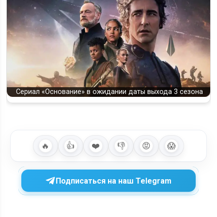
Сериал «Основание» в ожидании даты выхода 3 сезона
🔥
👍
❤️
👎
😡
😱
Подписаться на наш Telegram