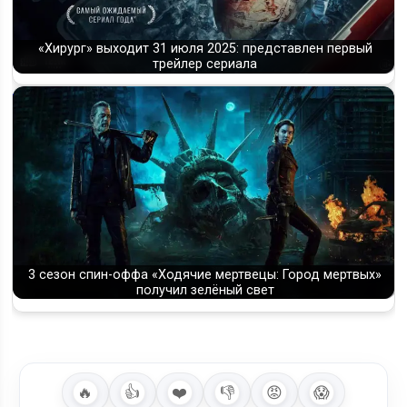
«Хирург» выходит 31 июля 2025: представлен первый
трейлер сериала
3 сезон спин-оффа «Ходячие мертвецы: Город мертвых»
получил зелёный свет
🔥
👍
❤️
👎
😡
😱