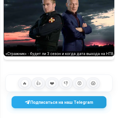
«Стражник» - будет ли 3 сезон и когда дата выхода на НТВ
🔥
👍
❤️
👎
😡
😱
Подписаться на наш Telegram