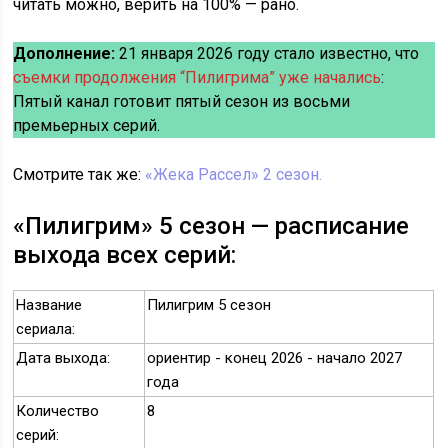
читать можно, верить на 100% — рано.
Дополнение:
21 января 2026 году стало известно, что
съемки продолжения “Пилигрима” уже начались
:
Пятый канал готовит пятый сезон из восьми
премьерных серий.
Смотрите так же:
«Жека Рассел» 2 сезон.
«Пилигрим» 5 сезон — расписание
выхода всех серий:
Название
Пилигрим 5 сезон
сериала:
Дата выхода:
ориентир - конец 2026 - начало 2027
года
Количество
8
серий: