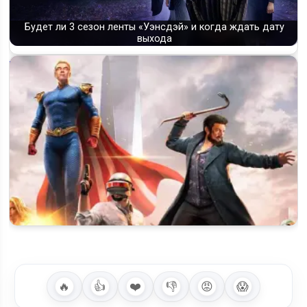
Будет ли 3 сезон ленты «Уэнсдэй» и когда ждать дату
выхода
«The Boys» 5 сезон на Prime Video: дата выхода, постер и о
чём будет финал
🔥
👍
❤️
👎
😡
😱