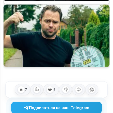
«Кузя. Путь к успеху»: что известно о премьере и сюжете
нового сериала ТНТ
🔥
👍
❤️
👎
😡
😱
7
1
Подписаться на наш Telegram