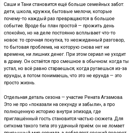
Саши и Тани становится ещё больше семейных забот:
дети, школа, кружки, бытовые мелочи, которые
почему-то каждый раз превращаются в большое
событие. Вроде бы план простой — прожить день
спокойно, но на деле постоянно всплывает что-то
новое: то срочная покупка, то неожиданный разговор,
то бытовая проблема, на которую снова нет ни
времени, ни лишних денег. При этом сериал не уходит
в драму. Он остаётся про смешное в обычном: когда ты
устал, но всё равно стараешься; когда ругаешься из-за
ерунды, а потом понимаешь, что это не ерунда — это
просто жизнь.
Отдельная деталь сезона — участие Рената Агзамова.
Это не про «показали на секунду и забыли», а про
полноценную историю внутри эпизода, где
приглашённый гость становится частью сюжета. Для
ситкома такого типа это удачный приём: он не ломает
привычный мир сериала, а добавляет свежий поворот