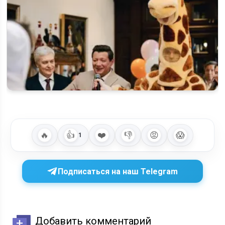
Когда выйдет 2 сезон «Отмороженных» на Wink: съемки
завершены,…
🔥
👍
❤️
👎
😡
😱
1
Подписаться на наш Telegram
Добавить комментарий