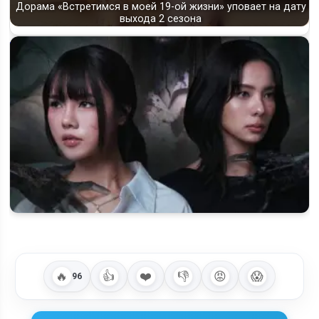
Дорама «Встретимся в моей 19-ой жизни» уповает на дату
выхода 2 сезона
Когда выйдет 2 сезон дорамы «Побег» (Runaway): статус и
ориентир по дате
🔥
👍
❤️
👎
😡
😱
96