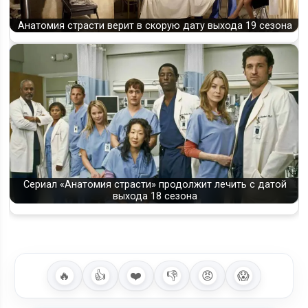
Анатомия страсти верит в скорую дату выхода 19 сезона
Сериал «Анатомия страсти» продолжит лечить с датой
выхода 18 сезона
🔥
👍
❤️
👎
😡
😱