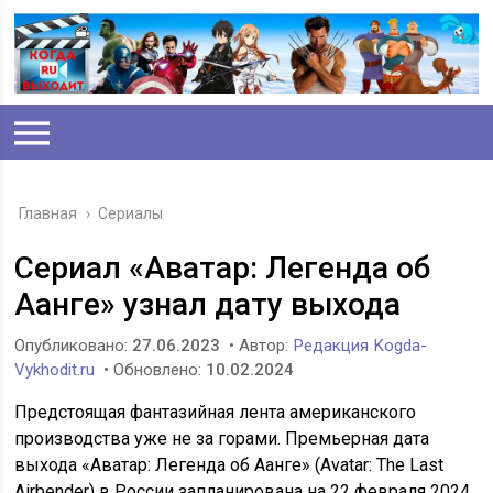
Главная
›
Сериалы
Сериал «Аватар: Легенда об
Аанге» узнал дату выхода
Опубликовано:
27.06.2023
• Автор:
Редакция Kogda-
Vykhodit.ru
• Обновлено:
10.02.2024
Предстоящая фантазийная лента американского
производства уже не за горами. Премьерная дата
выхода «Аватар: Легенда об Аанге» (Avatar: The Last
Airbender) в России запланирована на 22 февраля 2024