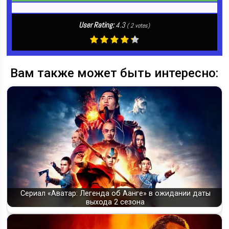
User Rating:
4.3
(
2
votes)
Вам также может быть интересно:
Сериал «Аватар: Легенда об Аанге» в ожидании даты
выхода 2 сезона