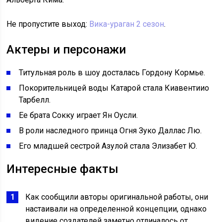
Не пропустите выход:
Вика-ураган 2 сезон
.
Актеры и персонажи
Титульная роль в шоу досталась Гордону Кормье.
Покорительницей воды Катарой стала Киавентиио
Тарбелл.
Ее брата Сокку играет Ян Оусли.
В роли наследного принца Огня Зуко Даллас Лю.
Его младшей сестрой Азулой стала Элизабет Ю.
Интересные факты
Как сообщили авторы оригинальной работы, они
настаивали на определенной концепции, однако
видение создателей заметно отличалось от