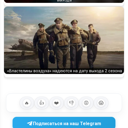
выхода
«Властелины воздуха» надеются на дату выхода 2 сезона
🔥
👍
❤️
👎
😡
😱
Подписаться на наш Telegram