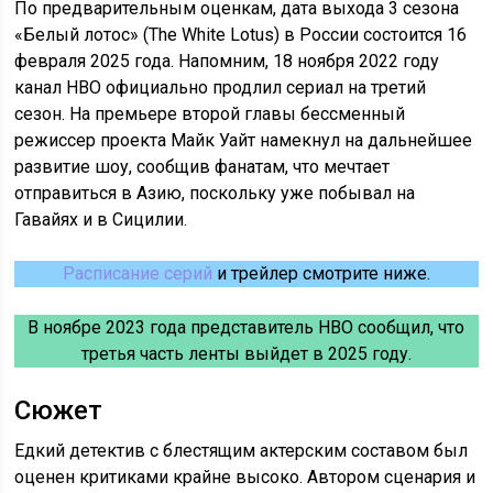
По предварительным оценкам, дата выхода 3 сезона
«Белый лотос» (The White Lotus) в России состоится 16
февраля 2025 года. Напомним, 18 ноября 2022 году
канал HBO официально продлил сериал на третий
сезон. На премьере второй главы бессменный
режиссер проекта Майк Уайт намекнул на дальнейшее
развитие шоу, сообщив фанатам, что мечтает
отправиться в Азию, поскольку уже побывал на
Гавайях и в Сицилии.
Расписание серий
и трейлер смотрите ниже.
В ноябре 2023 года представитель HBO сообщил, что
третья часть ленты выйдет в 2025 году.
Сюжет
Едкий детектив с блестящим актерским составом был
оценен критиками крайне высоко. Автором сценария и